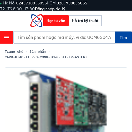
Hà Nội
024.7300.5055
HCM
028.7300.5055
T2–T6 8:00–17:30
Đăng nhập đại lý
Hẹn tư vấn
Hỗ trợ kỹ thuật
Tìm
Trang chủ
›
Sản phẩm
›
CARD-GIAO-TIEP-8-CONG-TONG-DAI-IP-ASTERI