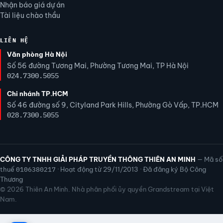
Nhận báo giá dự án
Tài liệu chào thầu
LIÊN HỆ
Văn phòng Hà Nội
Số 56 đường Tương Mai, Phường Tương Mai, TP Hà Nội
024.7300.5055
Chi nhánh TP.HCM
Số 46 đường số 9, Cityland Park Hills, Phường Gò Vấp, TP.HCM
028.7300.5055
CÔNG TY TNHH GIẢI PHÁP TRUYỀN THÔNG THIÊN AN MINH
— Mã số
thuế
0106380217
· Hoạt động từ 29/11/2013 · Đã đăng ký Bộ Công
Thương
© 2026 Thiên An Minh. Nhà phân phối ủy quyền Grandstream tại Việt
Nam.