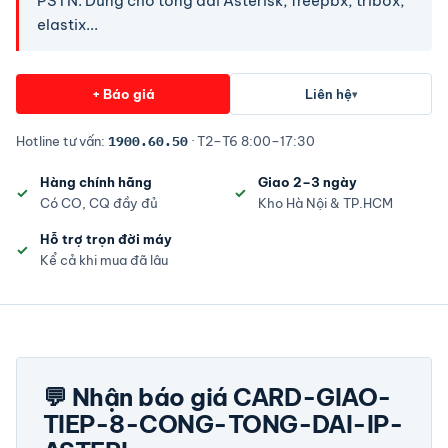
PSTN. Dùng cho tổng đài Asterisk, freepbx, tribox,
elastix...
+ Báo giá
Liên hệ
▾
Hotline tư vấn:
1900.60.50
· T2–T6 8:00–17:30
Hàng chính hãng
Giao 2–3 ngày
Có CO, CQ đầy đủ
Kho Hà Nội & TP.HCM
Hỗ trợ trọn đời máy
Kể cả khi mua đã lâu
💬 Nhận báo giá CARD-GIAO-
TIEP-8-CONG-TONG-DAI-IP-