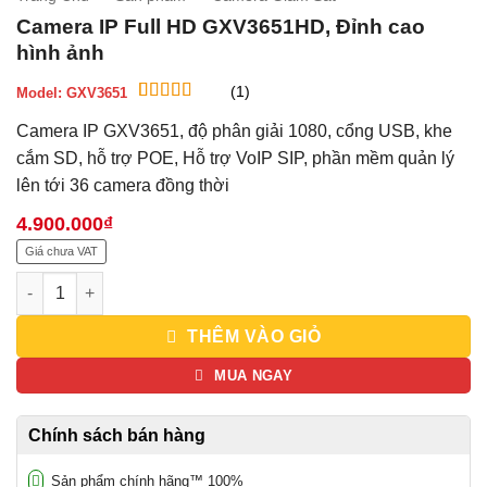
Camera IP Full HD GXV3651HD, Đỉnh cao
hình ảnh
(1)
Model:
GXV3651
5
1
trên 5 dựa
Camera IP GXV3651, độ phân giải 1080, cổng USB, khe
trên
đánh
giá
cắm SD, hỗ trợ POE, Hỗ trợ VoIP SIP, phần mềm quản lý
lên tới 36 camera đồng thời
4.900.000
₫
Giá chưa VAT
Camera IP Full HD GXV3651HD, Đỉnh cao hình ảnh số lượng
THÊM VÀO GIỎ
MUA NGAY
Chính sách bán hàng
Sản phẩm chính hãng™ 100%