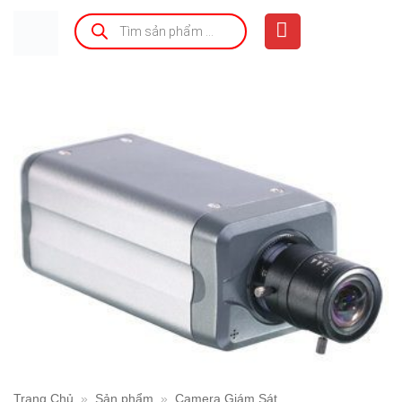
Bỏ
Tìm
kiếm
qua
sản
phẩm
nội
dung
Trang Chủ
»
Sản phẩm
»
Camera Giám Sát