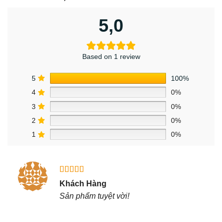
5,0
Based on 1 review
5
100%
4
0%
3
0%
2
0%
1
0%
Được xếp
Khách Hàng
hạng
5
5
Sản phẩm tuyệt vời!
sao