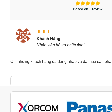
Based on 1 review
Được xếp
Khách Hàng
hạng
5
5
Nhân viên hỗ trợ nhiệt tình!
sao
Chỉ những khách hàng đã đăng nhập và đã mua sản phẩm 