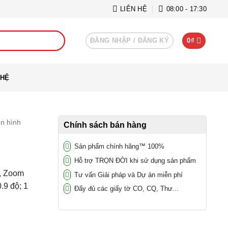
LIÊN HỆ
08:00 - 17:30
ĐĂNG NHẬP / ĐĂNG KÝ
0
₫
 HỆ
ền hình
Chính sách bán hàng
Sản phẩm chính hãng™ 100%
Hỗ trợ TRỌN ĐỜI khi sử dụng sản phẩm
, Zoom
Tư vấn Giải pháp và Dự án miễn phí
.9 độ; 1
Đẩy đủ các giấy tờ CO, CQ, Thư...