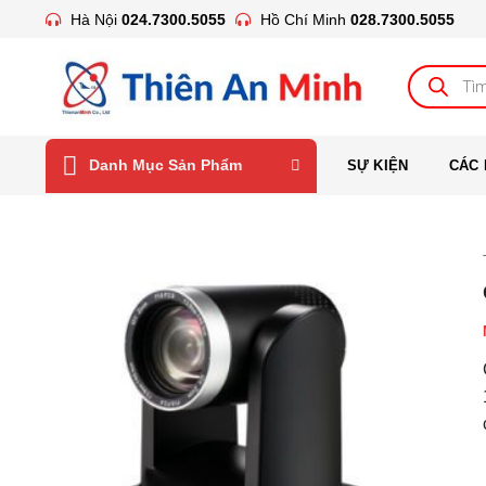
Bỏ
Hà Nội
024.7300.5055
Hồ Chí Minh
028.7300.5055
qua
nội
Tìm
kiếm
dung
sản
phẩm
Danh Mục Sản Phẩm
SỰ KIỆN
CÁC 