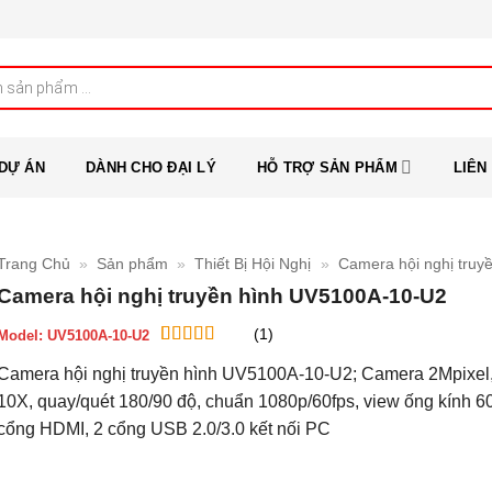
DỰ ÁN
DÀNH CHO ĐẠI LÝ
HỖ TRỢ SẢN PHẨM
LIÊN
Trang Chủ
»
Sản phẩm
»
Thiết Bị Hội Nghị
»
Camera hội nghị truy
Camera hội nghị truyền hình UV5100A-10-U2
(1)
Model:
UV5100A-10-U2
5
1
trên 5 dựa
Camera hội nghị truyền hình UV5100A-10-U2; Camera 2Mpixel
trên
đánh
giá
10X, quay/quét 180/90 độ, chuẩn 1080p/60fps, view ống kính 60
cổng HDMI, 2 cổng USB 2.0/3.0 kết nối PC