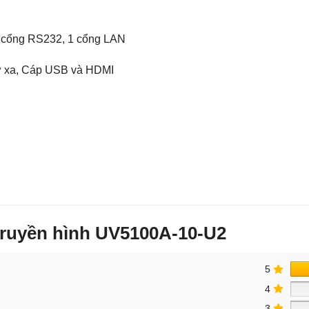
, cổng RS232, 1 cổng LAN
từ xa, Cáp USB và HDMI
truyền hình UV5100A-10-U2
5
4
3