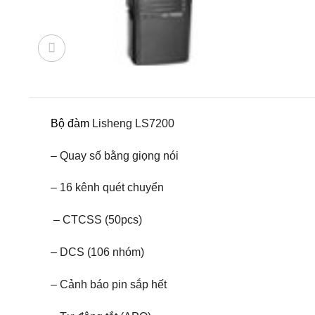
Bộ đàm
Lisheng LS7200
– Quay số
bằng giọng nói
– 16
kênh
quét
chuyển
– CTCSS
(
50pcs
)
– DCS
(
106
nhóm
)
– Cảnh báo
pin
sắp hết