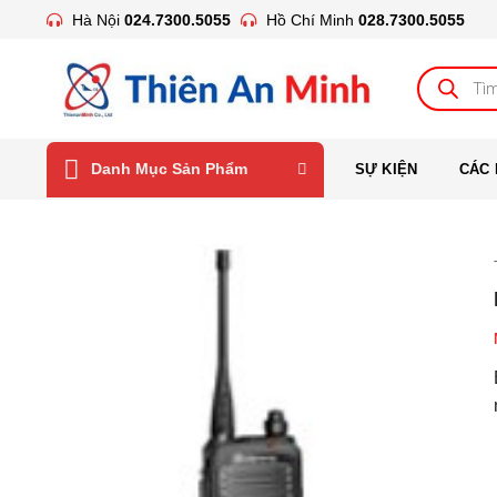
Bỏ
Hà Nội
024.7300.5055
Hồ Chí Minh
028.7300.5055
qua
nội
Tìm
kiếm
dung
sản
phẩm
Danh Mục Sản Phẩm
SỰ KIỆN
CÁC 