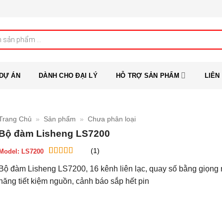
DỰ ÁN
DÀNH CHO ĐẠI LÝ
HỖ TRỢ SẢN PHẨM
LIÊN
Trang Chủ
»
Sản phẩm
»
Chưa phân loại
Bộ đàm Lisheng LS7200
(1)
Model:
LS7200
5
1
trên 5 dựa
Bộ đàm Lisheng LS7200, 16 kênh liên lạc, quay số bằng giọng 
trên
đánh
giá
năng tiết kiệm nguồn, cảnh báo sắp hết pin