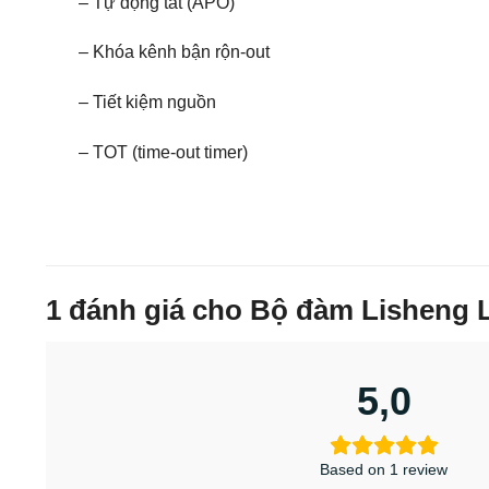
– Tự động
tắt
(
APO
)
– Khóa
kênh
bận rộn
-out
– Tiết kiệm nguồn
– TOT
(
time-out
timer
)
1 đánh giá cho
Bộ đàm Lisheng 
5,0
Based on 1 review