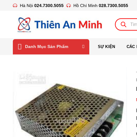
Bỏ
Hà Nội
024.7300.5055
Hồ Chí Minh
028.7300.5055
qua
nội
Tìm
kiếm
dung
sản
phẩm
Danh Mục Sản Phẩm
SỰ KIỆN
CÁC 