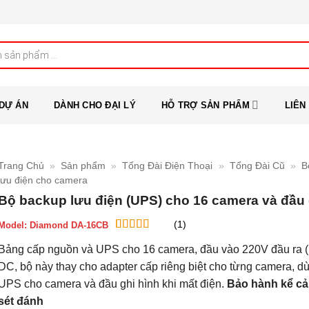
DỰ ÁN
DÀNH CHO ĐẠI LÝ
HỖ TRỢ SẢN PHẨM
LIÊN
Trang Chủ
»
Sản phẩm
»
Tổng Đài Điện Thoại
»
Tổng Đài Cũ
»
B
lưu điện cho camera
Bộ backup lưu điện (UPS) cho 16 camera và đầu 
(1)
Model:
Diamond DA-16CB
5
1
trên 5 dựa
Bảng cấp nguồn và UPS cho 16 camera, đầu vào 220V đầu ra 
trên
đánh
giá
DC, bộ này thay cho adapter cấp riêng biệt cho từng camera, d
UPS cho camera và đầu ghi hình khi mất điện.
Bảo hành kể cả
sét đánh