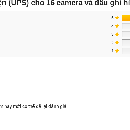
ện (UPS) cho 16 camera và đầu ghi h
5
4
3
2
1
này mới có thể để lại đánh giá.