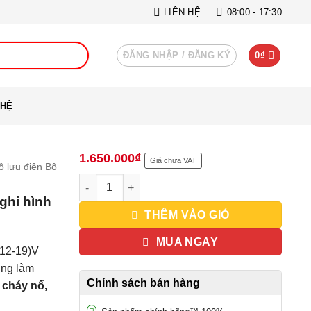
LIÊN HỆ
08:00 - 17:30
ĐĂNG NHẬP / ĐĂNG KÝ
0
₫
 HỆ
1.650.000
₫
Giá chưa VAT
ộ lưu điện Bộ
Bộ backup lưu điện (UPS) cho 16 camera và đầu 
ghi hình
THÊM VÀO GIỎ
MUA NGAY
(12-19)V
ùng làm
Chính sách bán hàng
 cháy nổ,