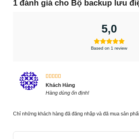
1 đánh giá cho
Bộ backup lưu đi
5,0
Based on 1 review
Được xếp
Khách Hàng
hạng
5
5
Hàng dùng ổn định!
sao
Chỉ những khách hàng đã đăng nhập và đã mua sản phẩm 