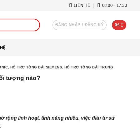
LIÊN HỆ
08:00 - 17:30
ĐĂNG NHẬP / ĐĂNG KÝ
0
₫
 HỆ
ONIC
,
HỖ TRỢ TỔNG ĐÀI SIEMENS
,
HỖ TRỢ TỔNG ĐÀI TRUNG
đối tượng nào?
ở rộng linh hoạt, tính năng nhiều, việc đầu tư sử
: