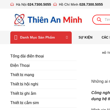
Bỏ
Hà Nội
024.7300.5055
Hồ Chí Minh
028.7300.5055
qua
nội
Tìm
kiếm
dung
sản
phẩm
Danh Mục Sản Phẩm
SỰ KIỆN
CÁC 
HỖ T
Tổng đài điện thoại
Điện Thoại
Thiết bị mạng
Những ai n
Thiết bị hội nghị
Công nghệ 
Thiết bị ghi âm
dụng hệ t
Thiết bị cắm sim