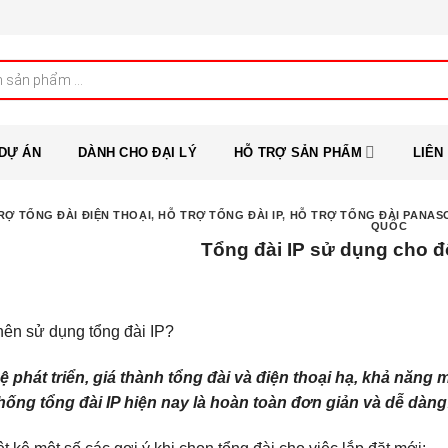
DỰ ÁN
DÀNH CHO ĐẠI LÝ
HỖ TRỢ SẢN PHẨM
LIÊN
RỢ TỔNG ĐÀI ĐIỆN THOẠI
,
HỖ TRỢ TỔNG ĐÀI IP
,
HỖ TRỢ TỔNG ĐÀI PANAS
QUỐC
Tổng đài IP sử dụng cho 
ên sử dụng tổng đài IP?
phát triển, giá thành tổng đài và điện thoại hạ, khả năng m
hống tổng đài IP hiện nay là hoàn toàn đơn giản và dễ dàng