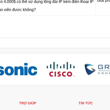
Giải ph
ó 4.000$ có thể sử dụng tổng đài IP kèm điện thoại IP
ân viên được không?
TRỢ GIÚP
TIN TỨC