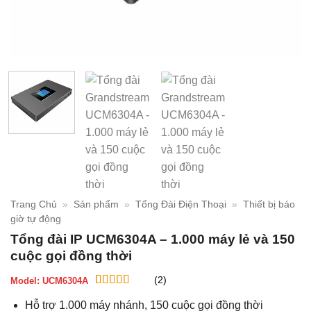
Trang Chủ
»
Sản phẩm
»
Tổng Đài Điện Thoại
»
Thiết bị báo
giờ tự động
Tổng đài IP UCM6304A – 1.000 máy lẻ và 150
cuộc gọi đồng thời
(2)
Model:
UCM6304A
5
2
trên 5 dựa
Hỗ trợ 1.000 máy nhánh, 150 cuộc gọi đồng thời
trên
đánh