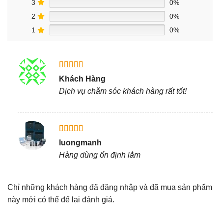
3
0%
2
0%
1
0%
Được xếp
Khách Hàng
hạng
5
5
Dịch vụ chăm sóc khách hàng rất tốt!
sao
Được xếp
luongmanh
hạng
5
5
Hàng dùng ổn định lắm
sao
Chỉ những khách hàng đã đăng nhập và đã mua sản phẩm
này mới có thể để lại đánh giá.