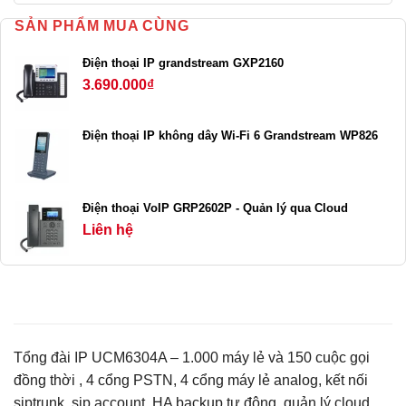
SẢN PHẨM MUA CÙNG
Điện thoại IP grandstream GXP2160
3.690.000
₫
Điện thoại IP không dây Wi-Fi 6 Grandstream WP826
Điện thoại VoIP GRP2602P - Quản lý qua Cloud
Liên hệ
Tổng đài IP UCM6304A – 1.000 máy lẻ và 150 cuộc gọi
đồng thời , 4 cổng PSTN, 4 cổng máy lẻ analog, kết nối
siptrunk, sip account, HA backup tự động, quản lý cloud …