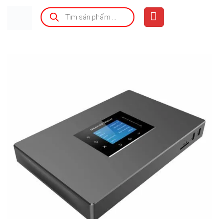
Bỏ
Tìm
kiếm
qua
sản
phẩm
nội
dung