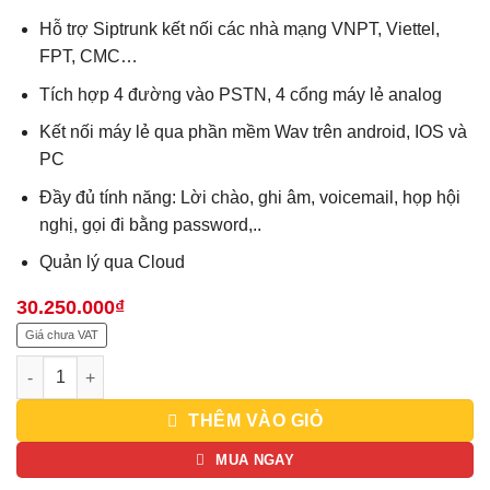
giá
Hỗ trợ Siptrunk kết nối các nhà mạng VNPT, Viettel,
FPT, CMC…
Tích hợp 4 đường vào PSTN, 4 cổng máy lẻ analog
Kết nối máy lẻ qua phần mềm Wav trên android, IOS và
PC
Đầy đủ tính năng: Lời chào, ghi âm, voicemail, họp hội
nghị, gọi đi bằng password,..
Quản lý qua Cloud
30.250.000
₫
Giá chưa VAT
Tổng đài IP UCM6304A - 1.000 máy lẻ và 150 cuộc gọi đồng thờ
THÊM VÀO GIỎ
MUA NGAY