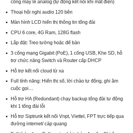
cổng máy lẻ analog (tự động kết nối khi mất điện)
Thoại hội nghị audio 120 bên
Màn hình LCD hiển thị thông tin tổng đài
CPU 6 core, 4G Ram, 128G flash
Lắp đặt: Treo tường hoặc để bàn
3 cổng mạng Gigabit (PoE), 1 cổng USB, Khe SD, hỗ
trợ chức năng Switch và Router cấp DHCP
Hỗ trợ kết nối cloud từ xa
Full tính năng: Hiển thị số, lời chào tự động, ghi âm
cuộc gọi…
Hỗ trợ HA (Redundant) chạy backup tổng đài tự động
khi 1 tổng đài lỗi
Hỗ trợ Siptrunk kết nối Vnpt, Viettel, FPT trực tiếp qua
đường internet/ cáp quang