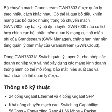
Bộ chuyển mạch Grandstream GWN7803 được quản lý
theo nhiều cách khác nhau. Có thể là qua bộ điều khiển
mạng cục bộ được nhúng trong bộ chuyển mạch
GWN7803 hay bất kỳ bộ định tuyến GWN7000 nào có tích
hợp chính cục bộ, phần mềm quản lý mạng cục bộ miễn
phí của Grandstream (GWN Manager), chẳng hạn như nền
tảng quản lý đám mây của Grandstream (GWN.Cloud).
Dòng GWN7803 là
Switch quản lý Layer 2+
cho phép các
doanh nghiệp vừa và nhỏ xây dựng các mạng kinh doanh
thông minh có thể mở rộng, bảo mật, hiệu suất cao và
hoàn toàn có thể quản lý được.
Thông số kỹ thuật
24 cổng Gigabit Ethernet và 4 cổng Gigabit SFP
Khả năng chuyển mạch cao: Switching Capability:
56Gbps – Forwarding Rate: 41.66 Mbps – Packet