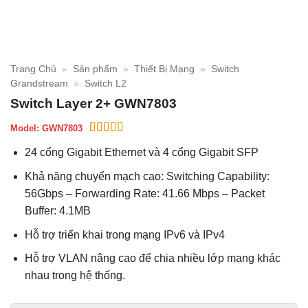
Trang Chủ
»
Sản phẩm
»
Thiết Bị Mạng
»
Switch
Grandstream
»
Switch L2
Switch Layer 2+ GWN7803
Model:
GWN7803
5
1
trên 5 dựa
24 cổng Gigabit Ethernet và 4 cổng Gigabit SFP
trên
đánh
giá
Khả năng chuyển mạch cao: Switching Capability:
56Gbps – Forwarding Rate: 41.66 Mbps – Packet
Buffer: 4.1MB
Hỗ trợ triển khai trong mạng IPv6 và IPv4
Hỗ trợ VLAN nâng cao để chia nhiều lớp mạng khác
nhau trong hệ thống.