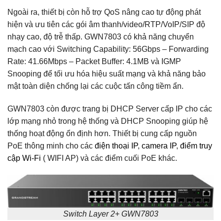
Ngoài ra, thiết bị còn hỗ trợ QoS nâng cao tự động phát
hiện và ưu tiên các gói âm thanh/video/RTP/VoIP/SIP độ
nhạy cao, độ trễ thấp. GWN7803 có khả năng chuyển
mạch cao với Switching Capability: 56Gbps – Forwarding
Rate: 41.66Mbps – Packet Buffer: 4.1MB và IGMP
Snooping để tối ưu hóa hiệu suất mạng và khả năng bảo
mật toàn diện chống lại các cuộc tấn công tiềm ẩn.
GWN7803 còn được trang bị DHCP Server cấp IP cho các
lớp mạng nhỏ trong hệ thống và DHCP Snooping giúp hệ
thống hoạt động ổn định hơn. Thiết bị cung cấp nguồn
PoE thông minh cho các
điện thoại IP
,
camera IP
,
điểm truy
cập Wi-Fi
( WIFI AP) và các điểm cuối PoE khác.
Switch Layer 2+ GWN7803