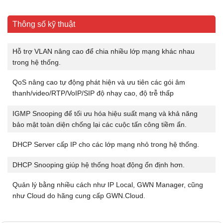
Thông số kỹ thuật
Hỗ trợ VLAN nâng cao để chia nhiều lớp mạng khác nhau
trong hệ thống.
QoS nâng cao tự động phát hiện và ưu tiên các gói âm
thanh/video/RTP/VoIP/SIP độ nhạy cao, độ trễ thấp
IGMP Snooping để tối ưu hóa hiệu suất mạng và khả năng
bảo mật toàn diện chống lại các cuộc tấn công tiềm ẩn.
DHCP Server cấp IP cho các lớp mạng nhỏ trong hệ thống.
DHCP Snooping giúp hệ thống hoạt động ổn định hơn.
Quản lý bằng nhiều cách như IP Local, GWN Manager, cũng
như Cloud do hãng cung cấp GWN.Cloud.