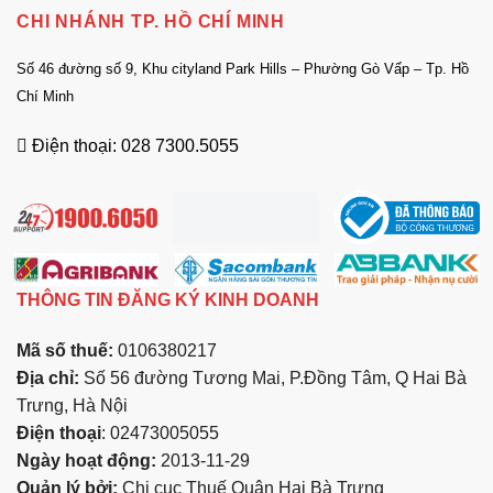
CHI NHÁNH TP. HỒ CHÍ MINH
Số 46 đường số 9, Khu cityland Park Hills – Phường Gò Vấp – Tp. Hồ
Chí Minh
Điện thoại: 028 7300.5055
THÔNG TIN ĐĂNG KÝ KINH DOANH
Mã số thuế:
0106380217
Địa chỉ:
Số 56 đường Tương Mai, P.Đồng Tâm, Q Hai Bà
Trưng, Hà Nội
Điện thoại
: 02473005055
Ngày hoạt động:
2013-11-29
Quản lý bởi:
Chi cục Thuế Quận Hai Bà Trưng