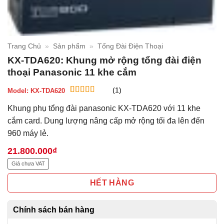
Trang Chủ
»
Sản phẩm
»
Tổng Đài Điện Thoại
KX-TDA620: Khung mở rộng tổng đài điện
thoại Panasonic 11 khe cắm
(1)
Model:
KX-TDA620
5
1
trên 5 dựa
Khung phụ tổng đài panasonic KX-TDA620 với 11 khe
trên
đánh
giá
cắm card. Dung lượng nâng cấp mở rộng tối đa lên đến
960 máy lẻ.
21.800.000
₫
Giá chưa VAT
HẾT HÀNG
Chính sách bán hàng