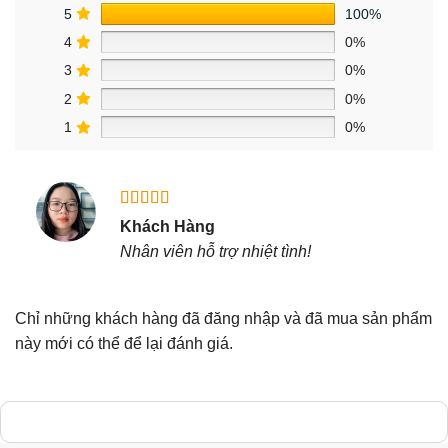
5
100%
4
0%
3
0%
2
0%
1
0%
Được xếp
Khách Hàng
hạng
5
5
Nhân viên hỗ trợ nhiệt tình!
sao
Chỉ những khách hàng đã đăng nhập và đã mua sản phẩm
này mới có thể để lại đánh giá.