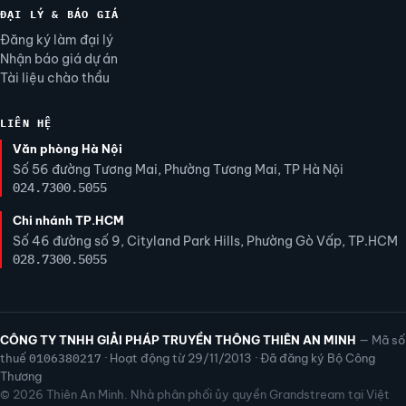
ĐẠI LÝ & BÁO GIÁ
Đăng ký làm đại lý
Nhận báo giá dự án
Tài liệu chào thầu
LIÊN HỆ
Văn phòng Hà Nội
Số 56 đường Tương Mai, Phường Tương Mai, TP Hà Nội
024.7300.5055
Chi nhánh TP.HCM
Số 46 đường số 9, Cityland Park Hills, Phường Gò Vấp, TP.HCM
028.7300.5055
CÔNG TY TNHH GIẢI PHÁP TRUYỀN THÔNG THIÊN AN MINH
— Mã số
thuế
0106380217
· Hoạt động từ 29/11/2013 · Đã đăng ký Bộ Công
Thương
© 2026 Thiên An Minh. Nhà phân phối ủy quyền Grandstream tại Việt