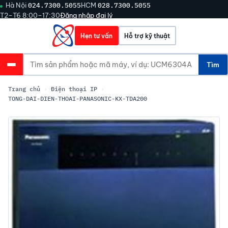
Hà Nội
024.7300.5055
HCM
028.7300.5055
T2–T6 8:00–17:30
Đăng nhập đại lý
Hẹn tư vấn
Hỗ trợ kỹ thuật
Tìm
Trang chủ
›
Điện thoại IP
›
TONG-DAI-DIEN-THOAI-PANASONIC-KX-TDA200