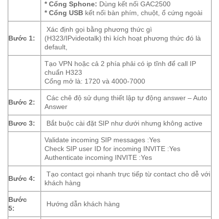
* Cổng Sphone:
Dùng kết nối GAC2500
* Cổng USB
kết nối bàn phím, chuột, ổ cứng ngoài
Xác định gọi bằng phương thức gì
Bước 1:
(H323/IPvideotalk) thì kích hoạt phương thức đó là
default,
Tạo VPN hoặc cả 2 phía phải có ip tĩnh để call IP
chuẩn H323
Cổng mở là: 1720 và 4000-7000
Các chê độ sử dụng thiết lập tự động answer – Auto
Bước 2:
Answer
Bươc 3:
Bắt buộc cài đặt SIP như dưới nhưng không active
Validate incoming SIP messages :Yes
Check SIP user ID for incoming INVITE :Yes
Authenticate incoming INVITE :Yes
Tạo contact gọi nhanh trực tiếp từ contact cho dễ với
Bước 4:
khách hàng
Bước
Hướng dẫn khách hàng
5: