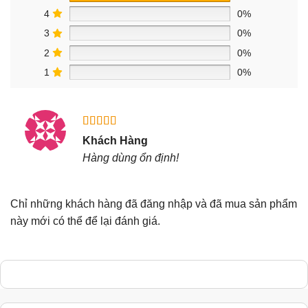
4
0%
3
0%
2
0%
1
0%
Được xếp
Khách Hàng
hạng
5
5
Hàng dùng ổn định!
sao
Chỉ những khách hàng đã đăng nhập và đã mua sản phẩm
này mới có thể để lại đánh giá.