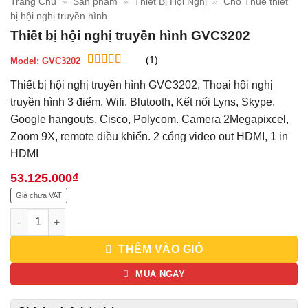
Trang Chủ
»
Sản phẩm
»
Thiết Bị Hội Nghị
»
Cho Thuê thiết
bị hội nghị truyền hình
Thiết bị hội nghị truyền hình GVC3202
(1)
Model:
GVC3202
5
1
trên 5 dựa
Thiết bị hội nghị truyền hình GVC3202, Thoại hội nghị
trên
đánh
giá
truyền hình 3 điểm, Wifi, Blutooth, Kết nối Lyns, Skype,
Google hangouts, Cisco, Polycom. Camera 2Megapixcel,
Zoom 9X, remote điều khiển. 2 cổng video out HDMI, 1 in
HDMI
53.125.000
₫
Giá chưa VAT
Thiết bị hội nghị truyền hình GVC3202 số lượng
THÊM VÀO GIỎ
MUA NGAY