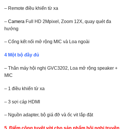
– Remote điều khiển từ xa
–
Camera
Full HD 2Mpixel, Zoom 12X, quay quét đa
hướng
– Cổng kết nối mở rộng MIC và Loa ngoài
4 Một bộ đầy đủ
– Thân máy hội nghị GVC3202, Loa mở rộng speaker +
MIC
– 1 điều khiển từ xa
– 3 sợi cáp HDMI
– Nguồn adapter, bộ giá đỡ và ốc vit lắp đặt
5. Điểm cộng tuyệt vời cho sản phẩm hội nghị truyền