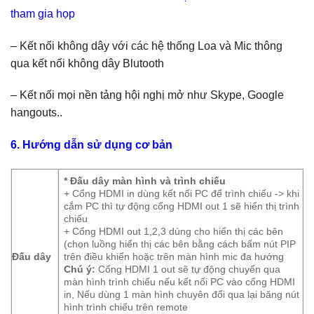
tham gia họp
– Kết nối không dây với các hệ thống Loa và Mic thông
qua kết nối không dây Blutooth
– Kết nối mọi nền tảng hội nghị mở như Skype, Google
hangouts..
6. Hướng dẫn sử dụng cơ bản
* Đấu dây màn hình và trình chiếu
+ Cổng HDMI in dùng kết nối PC để trình chiếu -> khi
cắm PC thì tự động cổng HDMI out 1 sẽ hiển thị trình
chiếu
+ Cổng HDMI out 1,2,3 dùng cho hiển thị các bên
(chọn luồng hiển thị các bên bằng cách bấm nút PIP
Đấu dây
trên điều khiển hoặc trên màn hình mic đa hướng
Chú ý:
Cổng HDMI 1 out sẽ tự động chuyển qua
màn hình trình chiếu nếu kết nối PC vào cổng HDMI
in, Nếu dùng 1 màn hình chuyên đổi qua lại băng nút
hình trình chiếu trên remote