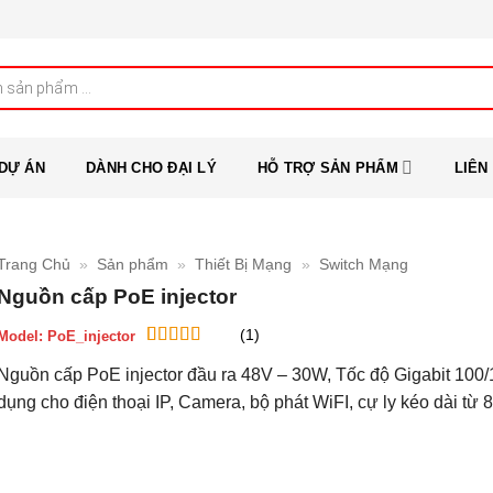
DỰ ÁN
DÀNH CHO ĐẠI LÝ
HỖ TRỢ SẢN PHẨM
LIÊN
Trang Chủ
»
Sản phẩm
»
Thiết Bị Mạng
»
Switch Mạng
Nguồn cấp PoE injector
(1)
Model:
PoE_injector
5
1
trên 5 dựa
Nguồn cấp PoE injector đầu ra 48V – 30W, Tốc độ Gigabit 100/
trên
đánh
giá
dụng cho điện thoại IP, Camera, bộ phát WiFI, cự ly kéo dài từ 