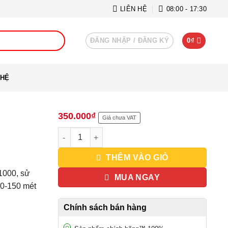
LIÊN HỆ
08:00 - 17:30
ĐĂNG NHẬP / ĐĂNG KÝ
0
₫
 HỆ
350.000
₫
Giá chưa VAT
Nguồn cấp PoE injector số lượng
THÊM VÀO GIỎ
1000, sử
MUA NGAY
80-150 mét
Chính sách bán hàng