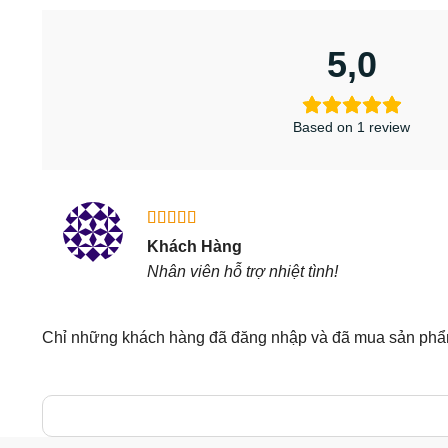
5,0
Based on 1 review
Được xếp
Khách Hàng
hạng
5
5
Nhân viên hỗ trợ nhiệt tình!
sao
Chỉ những khách hàng đã đăng nhập và đã mua sản phẩm 