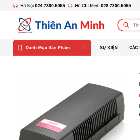
Bỏ
Hà Nội
024.7300.5055
Hồ Chí Minh
028.7300.5055
qua
nội
Tìm
kiếm
dung
sản
phẩm
Danh Mục Sản Phẩm
SỰ KIỆN
CÁC 