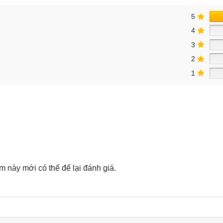
5
4
3
2
1
này mới có thể để lại đánh giá.