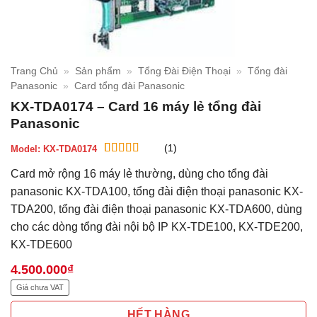
Trang Chủ
»
Sản phẩm
»
Tổng Đài Điện Thoại
»
Tổng đài
Panasonic
»
Card tổng đài Panasonic
KX-TDA0174 – Card 16 máy lẻ tổng đài
Panasonic
(1)
Model:
KX-TDA0174
5
1
trên 5 dựa
Card mở rộng 16 máy lẻ thường, dùng cho tổng đài
trên
đánh
giá
panasonic KX-TDA100, tổng đài điện thoại panasonic KX-
TDA200, tổng đài điện thoại panasonic KX-TDA600, dùng
cho các dòng tổng đài nội bộ IP KX-TDE100, KX-TDE200,
KX-TDE600
4.500.000
₫
Giá chưa VAT
HẾT HÀNG