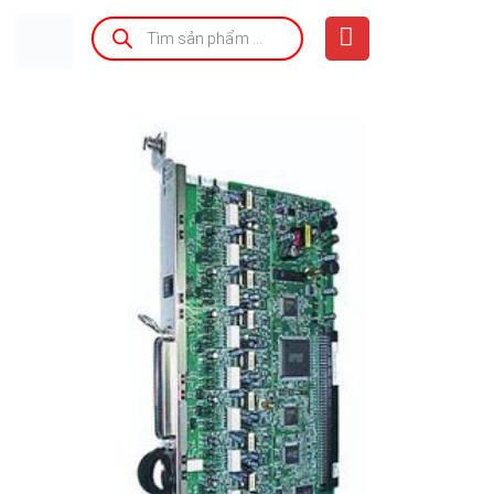
Bỏ
Tìm
kiếm
qua
sản
phẩm
nội
dung