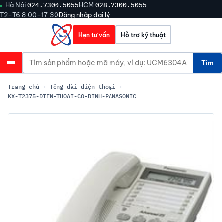
Hà Nội
024.7300.5055
HCM
028.7300.5055
T2–T6 8:00–17:30
Đăng nhập đại lý
Hẹn tư vấn
Hỗ trợ kỹ thuật
Tìm
Trang chủ
›
Tổng đài điện thoại
›
KX-T2375-DIEN-THOAI-CO-DINH-PANASONIC