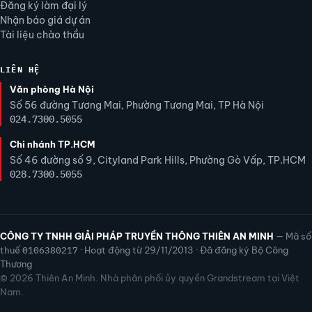
Đăng ký làm đại lý
Nhận báo giá dự án
Tài liệu chào thầu
LIÊN HỆ
Văn phòng Hà Nội
Số 56 đường Tương Mai, Phường Tương Mai, TP Hà Nội
024.7300.5055
Chi nhánh TP.HCM
Số 46 đường số 9, Cityland Park Hills, Phường Gò Vấp, TP.HCM
028.7300.5055
CÔNG TY TNHH GIẢI PHÁP TRUYỀN THÔNG THIÊN AN MINH
— Mã số
thuế
0106380217
· Hoạt động từ 29/11/2013 · Đã đăng ký Bộ Công
Thương
© 2026 Thiên An Minh. Nhà phân phối ủy quyền Grandstream tại Việt
Nam.