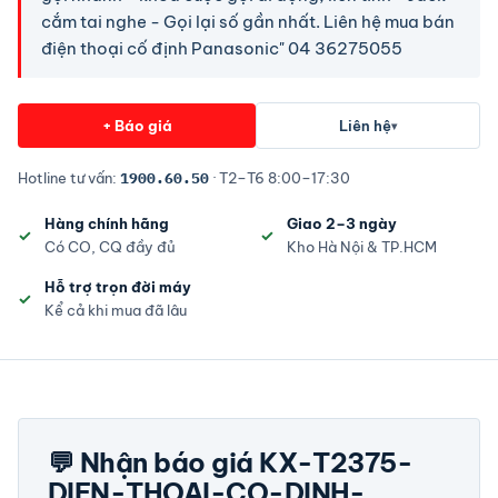
cắm tai nghe - Gọi lại số gần nhất. Liên hệ mua bán
điện thoại cố định Panasonic" 04 36275055
+ Báo giá
Liên hệ
▾
Hotline tư vấn:
1900.60.50
· T2–T6 8:00–17:30
Hàng chính hãng
Giao 2–3 ngày
Có CO, CQ đầy đủ
Kho Hà Nội & TP.HCM
Hỗ trợ trọn đời máy
Kể cả khi mua đã lâu
💬 Nhận báo giá KX-T2375-
DIEN-THOAI-CO-DINH-