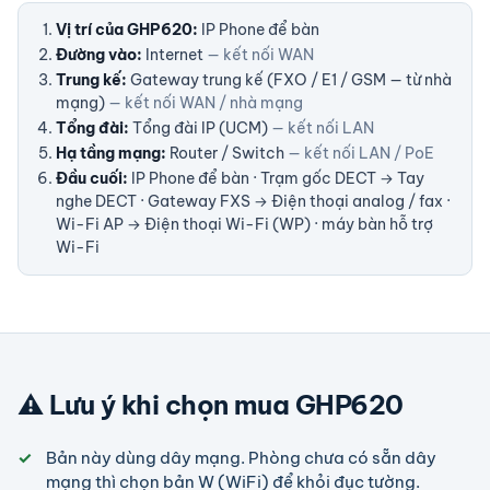
Vị trí của GHP620:
IP Phone để bàn
Đường vào:
Internet
— kết nối WAN
Trung kế:
Gateway trung kế (FXO / E1 / GSM — từ nhà
mạng)
— kết nối WAN / nhà mạng
Tổng đài:
Tổng đài IP (UCM)
— kết nối LAN
Hạ tầng mạng:
Router / Switch
— kết nối LAN / PoE
Đầu cuối:
IP Phone để bàn · Trạm gốc DECT → Tay
nghe DECT · Gateway FXS → Điện thoại analog / fax ·
Wi-Fi AP → Điện thoại Wi-Fi (WP) · máy bàn hỗ trợ
Wi-Fi
⚠️ Lưu ý khi chọn mua GHP620
Bản này dùng dây mạng. Phòng chưa có sẵn dây
mạng thì chọn bản W (WiFi) để khỏi đục tường.