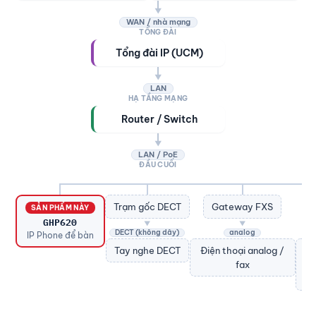
▼
WAN / nhà mạng
TỔNG ĐÀI
Tổng đài IP (UCM)
▼
LAN
HẠ TẦNG MẠNG
Router / Switch
▼
LAN / PoE
ĐẦU CUỐI
Trạm gốc DECT
Gateway FXS
SẢN PHẨM NÀY
GHP620
▼
▼
DECT (không dây)
analog
IP Phone để bàn
Tay nghe DECT
Điện thoại analog /
fax
(