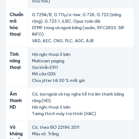
500 mA)
Chuẩn
G.729A/B, G.711μ/a-law, G.726, G.722 (băng
mã
rộng), G.723.1, iLBC, Opus toàn dải
hóa
DTMF trong và ngoài băng (audio, RFC2833, SIP
thoại
INFO)
VAD, AEC, CNG, PLC, AGC, AJB
Tính
Hội nghị thoại 3 bên
năng
Multicast paging
thoại
Gọi khẩn E911
Mở cửa GDS
Chịu jitter tới 30 % mất gói
Âm
Có, loa ngoài và tay nghe hỗ trợ âm thanh băng
thanh
rộng (HD)
HD
Hội nghị thoại 3 bên
Tương thích máy trợ thính (HAC)
Vỏ
Có, theo ISO 22196:2011
kháng
Màu vỏ: Trắng