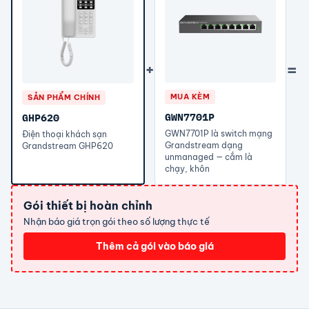
+
=
MUA KÈM
SẢN PHẨM CHÍNH
GWN7701P
GHP620
GWN7701P là switch mạng
Điện thoại khách sạn
Grandstream dạng
Grandstream GHP620
unmanaged — cắm là
chạy, khôn
Gói thiết bị hoàn chỉnh
Nhận báo giá trọn gói theo số lượng thực tế
Thêm cả gói vào báo giá