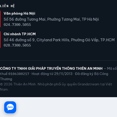
LIÊN HỆ
Văn phòng Hà Nội
Số 56 đường Tương Mai, Phường Tương Mai, TP Hà Nội
024.7300.5055
Chi nhánh TP.HCM
Số 46 đường số 9, Cityland Park Hills, Phường Gò Vấp, TP.HCM
028.7300.5055
CÔNG TY TNHH GIẢI PHÁP TRUYỀN THÔNG THIÊN AN MINH
— Mã số
thuế
0106380217
· Hoạt động từ 29/11/2013 · Đã đăng ký Bộ Công
Thương
© 2026 Thiên An Minh. Nhà phân phối ủy quyền Grandstream tại Việt
Nam.
Zalo