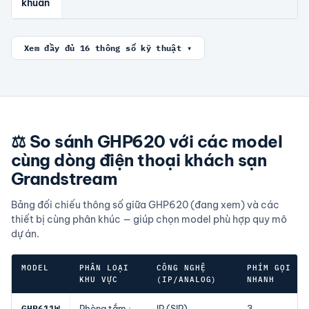
khuẩn
Xem đầy đủ 16 thông số kỹ thuật ▾
⚖️ So sánh GHP620 với các model
cùng dòng điện thoại khách sạn
Grandstream
Bảng đối chiếu thông số giữa GHP620 (đang xem) và các
thiết bị cùng phân khúc — giúp chọn model phù hợp quy mô
dự án.
MODEL
PHÂN LOẠI
CÔNG NGHỆ
PHÍM GỌI
KHU VỰC
(IP/ANALOG)
NHANH
Bảng so sánh GHP620 với các model cùng dòng Grandstream — th
GHP611W
Phòng tắm ·
IP (SIP)
3