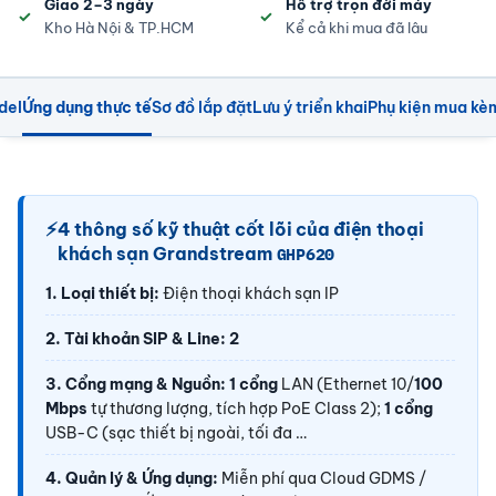
Giao 2–3 ngày
Hỗ trợ trọn đời máy
Kho Hà Nội & TP.HCM
Kể cả khi mua đã lâu
del
Ứng dụng thực tế
Sơ đồ lắp đặt
Lưu ý triển khai
Phụ kiện mua kè
⚡
4 thông số kỹ thuật cốt lõi của điện thoại
khách sạn Grandstream
GHP620
1. Loại thiết bị:
Điện thoại khách sạn IP
2. Tài khoản SIP & Line:
2
3. Cổng mạng & Nguồn:
1 cổng
LAN (Ethernet 10/
100
Mbps
tự thương lượng, tích hợp PoE Class 2);
1 cổng
USB-C (sạc thiết bị ngoài, tối đa …
4. Quản lý & Ứng dụng:
Miễn phí qua Cloud GDMS /