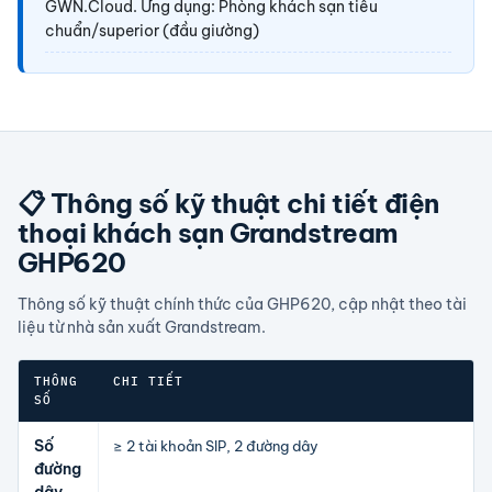
GWN.Cloud. Ứng dụng: Phòng khách sạn tiêu
chuẩn/superior (đầu giường)
📋 Thông số kỹ thuật chi tiết điện
thoại khách sạn Grandstream
GHP620
Thông số kỹ thuật chính thức của GHP620, cập nhật theo tài
liệu từ nhà sản xuất Grandstream.
THÔNG
CHI TIẾT
SỐ
Bảng thông số kỹ thuật GHP620 — theo tài liệu chính hãng.
Số
≥ 2 tài khoản SIP, 2 đường dây
đường