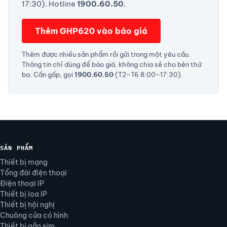
17:30). Hotline
1900.60.50
.
Thêm GHP620 vào báo giá
Thêm được nhiều sản phẩm rồi gửi trong một yêu cầu.
Thông tin chỉ dùng để báo giá, không chia sẻ cho bên thứ
ba. Cần gấp, gọi
1900.60.50
(T2–T6 8:00–17:30).
SẢN PHẨM
Thiết bị mạng
Tổng đài điện thoại
Điện thoại IP
Thiết bị loa IP
Thiết bị hội nghị
Chuông cửa có hình
Thiết bị gắn sim