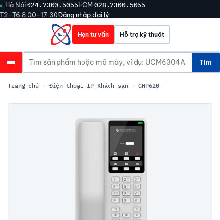
Hà Nội
024.7300.5055
HCM
028.7300.5055
T2–T6 8:00–17:30
Đăng nhập đại lý
Hẹn tư vấn
Hỗ trợ kỹ thuật
Tìm
Trang chủ
›
Điện thoại IP Khách sạn
›
GHP620