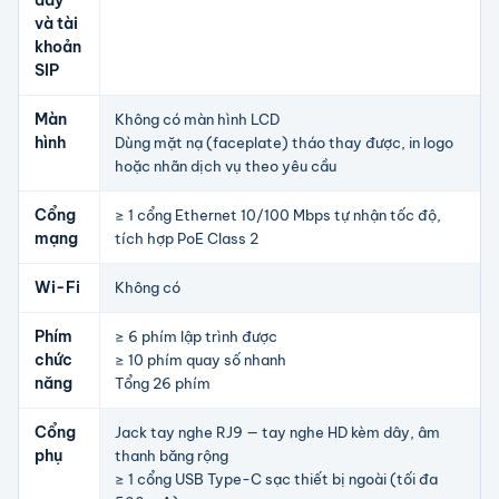
dây
và tài
khoản
SIP
Màn
Không có màn hình LCD
hình
Dùng mặt nạ (faceplate) tháo thay được, in logo
hoặc nhãn dịch vụ theo yêu cầu
Cổng
≥ 1 cổng Ethernet 10/100 Mbps tự nhận tốc độ,
mạng
tích hợp PoE Class 2
Wi-Fi
Không có
Phím
≥ 6 phím lập trình được
chức
≥ 10 phím quay số nhanh
năng
Tổng 26 phím
Cổng
Jack tay nghe RJ9 — tay nghe HD kèm dây, âm
phụ
thanh băng rộng
≥ 1 cổng USB Type-C sạc thiết bị ngoài (tối đa