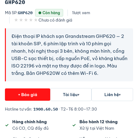
GHP620
Mã SP:
GHP620
1
lượt xem
● Còn hàng
★★★★★
Chưa có đánh giá
Điện thoại IP khách sạn Grandstream GHP620 — 2
tài khoản SIP, 6 phím lập trình và 10 phím gọi
nhanh, hội nghị thoại 3 bên, không màn hình, cổng
USB-C sạc thiết bị, cấp nguồn PoE, vỏ kháng khuẩn
ISO 22196 và mặt nạ thay được để in logo. Màu
trắng. Bản GHP620W có thêm Wi-Fi 6.
+ Báo giá
Tài liệu
Liên hệ
▾
▾
Hotline tư vấn:
1900.60.50
· T2–T6 8:00–17:30
Hàng chính hãng
Bảo hành 12 tháng
Có CO, CQ đầy đủ
Xử lý tại Việt Nam