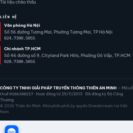
Tài liệu chào thầu
LIÊN HỆ
Văn phòng Hà Nội
Số 56 đường Tương Mai, Phường Tương Mai, TP Hà Nội
024.7300.5055
Chi nhánh TP.HCM
Số 46 đường số 9, Cityland Park Hills, Phường Gò Vấp, TP.HCM
028.7300.5055
CÔNG TY TNHH GIẢI PHÁP TRUYỀN THÔNG THIÊN AN MINH
— Mã số
thuế
0106380217
· Hoạt động từ 29/11/2013 · Đã đăng ký Bộ Công
Thương
© 2026 Thiên An Minh. Nhà phân phối ủy quyền Grandstream tại Việt
Nam.
Zalo