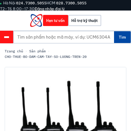
Hà Nội
024.7300.5055
HCM
028.7300.5055
T2–T6 8:00–17:30
Đăng nhập đại lý
Hẹn tư vấn
Hỗ trợ kỹ thuật
Tìm
Trang chủ
›
Sản phẩm
›
CHO-THUE-BO-DAM-CAM-TAY-SO-LUONG-TREN-20