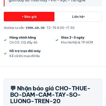
gồm đầy đủ Thân máy - Pin - Xạc - Tai nghe
+ Báo giá
Liên hệ
▾
Hotline tư vấn:
1900.60.50
· T2–T6 8:00–17:30
Hàng chính hãng
Giao 2–3 ngày
Có CO, CQ đầy đủ
Kho Hà Nội & TP.HCM
Hỗ trợ trọn đời máy
Kể cả khi mua đã lâu
💬 Nhận báo giá CHO-THUE-
BO-DAM-CAM-TAY-SO-
LUONG-TREN-20