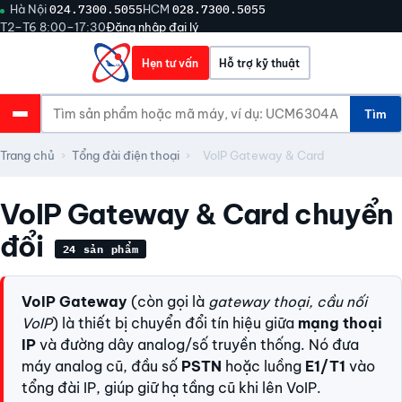
Hà Nội
024.7300.5055
HCM
028.7300.5055
T2–T6 8:00–17:30
Đăng nhập đại lý
Hẹn tư vấn
Hỗ trợ kỹ thuật
Tìm
Trang chủ
›
Tổng đài điện thoại
›
VoIP Gateway & Card
VoIP Gateway & Card chuyển
đổi
24 sản phẩm
VoIP Gateway
(còn gọi là
gateway thoại, cầu nối
VoIP
) là thiết bị chuyển đổi tín hiệu giữa
mạng thoại
IP
và đường dây analog/số truyền thống. Nó đưa
máy analog cũ, đầu số
PSTN
hoặc luồng
E1/T1
vào
tổng đài IP, giúp giữ hạ tầng cũ khi lên VoIP.