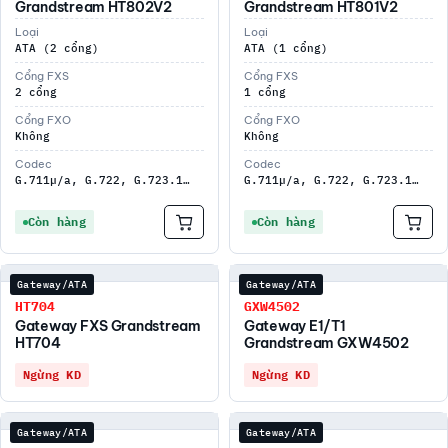
Grandstream HT802V2
Grandstream HT801V2
Loại
Loại
ATA (2 cổng)
ATA (1 cổng)
Cổng FXS
Cổng FXS
2 cổng
1 cổng
Cổng FXO
Cổng FXO
Không
Không
Codec
Codec
G.711µ/a, G.722, G.723.1…
G.711µ/a, G.722, G.723.1…
Còn hàng
Còn hàng
Gateway/ATA
Gateway/ATA
HT704
GXW4502
Gateway FXS Grandstream
Gateway E1/T1
HT704
Grandstream GXW4502
Ngừng KD
Ngừng KD
Gateway/ATA
Gateway/ATA