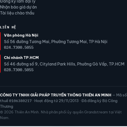
Đăng ký làm đại lý
Nhận báo giá dự án
Tài liệu chào thầu
LIÊN HỆ
Văn phòng Hà Nội
Số 56 đường Tương Mai, Phường Tương Mai, TP Hà Nội
024.7300.5055
Chi nhánh TP.HCM
Số 46 đường số 9, Cityland Park Hills, Phường Gò Vấp, TP.HCM
028.7300.5055
CÔNG TY TNHH GIẢI PHÁP TRUYỀN THÔNG THIÊN AN MINH
— Mã số
thuế
0106380217
· Hoạt động từ 29/11/2013 · Đã đăng ký Bộ Công
Thương
© 2026 Thiên An Minh. Nhà phân phối ủy quyền Grandstream tại Việt
Nam.