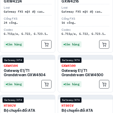
GXW4224
GXW4216
Loại
Loại
Gateway FXS mật độ cao…
Gateway FXS mật độ cao…
Cổng FXS
Cổng FXS
24 cổng…
16 cổng…
Codec
Codec
G.711µ/a, G.722, G.723.1…
G.711µ/a, G.722, G.723.1…
Còn hàng
Còn hàng
Gateway/ATA
Gateway/ATA
GXW4504
GXW4500
Gateway E1/T1
Gateway E1/T1
Grandstream GXW4504
Grandstream GXW4500
Còn hàng
Còn hàng
Gateway/ATA
Gateway/ATA
HT802V
HT801V
Bộ chuyển đổi ATA
Bộ chuyển đổi ATA