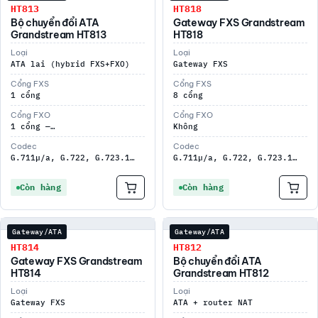
HT813
HT818
Bộ chuyển đổi ATA
Gateway FXS Grandstream
Grandstream HT813
HT818
Loại
Loại
ATA lai (hybrid FXS+FXO)
Gateway FXS
Cổng FXS
Cổng FXS
1 cổng
8 cổng
Cổng FXO
Cổng FXO
1 cổng —…
Không
Codec
Codec
G.711µ/a, G.722, G.723.1…
G.711µ/a, G.722, G.723.1…
Còn hàng
Còn hàng
Gateway/ATA
Gateway/ATA
HT814
HT812
Gateway FXS Grandstream
Bộ chuyển đổi ATA
HT814
Grandstream HT812
Loại
Loại
Gateway FXS
ATA + router NAT