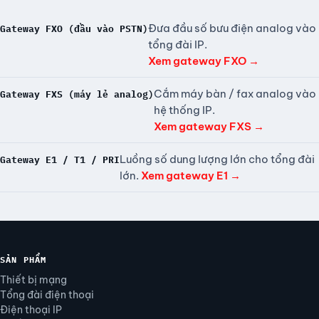
Đưa đầu số bưu điện analog vào
Gateway FXO (đầu vào PSTN)
tổng đài IP.
Xem gateway FXO →
Cắm máy bàn / fax analog vào
Gateway FXS (máy lẻ analog)
hệ thống IP.
Xem gateway FXS →
Luồng số dung lượng lớn cho tổng đài
Gateway E1 / T1 / PRI
lớn.
Xem gateway E1 →
SẢN PHẨM
Thiết bị mạng
Tổng đài điện thoại
Điện thoại IP