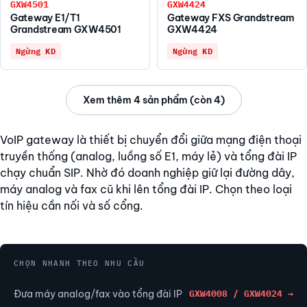
GXW4501
GXW4424
Gateway E1/T1
Gateway FXS Grandstream
Grandstream GXW4501
GXW4424
Ngừng KD
Ngừng KD
Xem thêm 4 sản phẩm (còn 4)
VoIP gateway là thiết bị chuyển đổi giữa mạng điện thoại
truyền thống (analog, luồng số E1, máy lẻ) và tổng đài IP
chạy chuẩn SIP. Nhờ đó doanh nghiệp giữ lại đường dây,
máy analog và fax cũ khi lên tổng đài IP. Chọn theo loại
tín hiệu cần nối và số cổng.
CHỌN NHANH THEO NHU CẦU
Đưa máy analog/fax vào tổng đài IP
GXW4008 / GXW4024 →