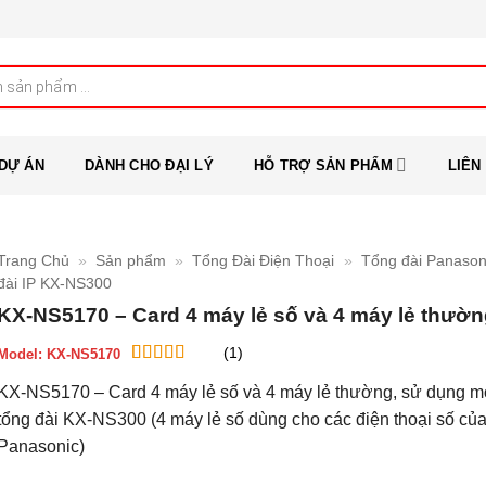
DỰ ÁN
DÀNH CHO ĐẠI LÝ
HỖ TRỢ SẢN PHẨM
LIÊN
Trang Chủ
»
Sản phẩm
»
Tổng Đài Điện Thoại
»
Tổng đài Panason
đài IP KX-NS300
KX-NS5170 – Card 4 máy lẻ số và 4 máy lẻ thườ
(1)
Model:
KX-NS5170
5
1
trên 5 dựa
KX-NS5170 – Card 4 máy lẻ số và 4 máy lẻ thường, sử dụng m
trên
đánh
giá
tổng đài KX-NS300 (4 máy lẻ số dùng cho các điện thoại số củ
Panasonic)