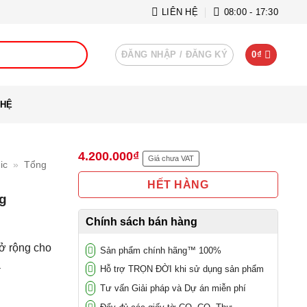
LIÊN HỆ
08:00 - 17:30
ĐĂNG NHẬP / ĐĂNG KÝ
0
₫
 HỆ
4.200.000
₫
Giá chưa VAT
ic
»
Tổng
HẾT HÀNG
ng
Chính sách bán hàng
ở rộng cho
Sản phẩm chính hãng™ 100%
a
Hỗ trợ TRỌN ĐỜI khi sử dụng sản phẩm
Tư vấn Giải pháp và Dự án miễn phí