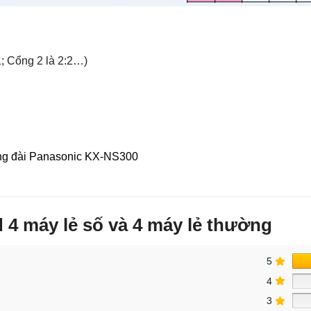
:1; Cổng 2 là 2:2…)
ổng đài Panasonic KX-NS300
 4 máy lẻ số và 4 máy lẻ thường
5
4
3