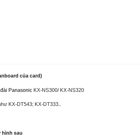
anboard của card)
 đài Panasonic
KX-NS300/ KX-NS320
c như KX-DT543; KX-DT333..
 hình sau