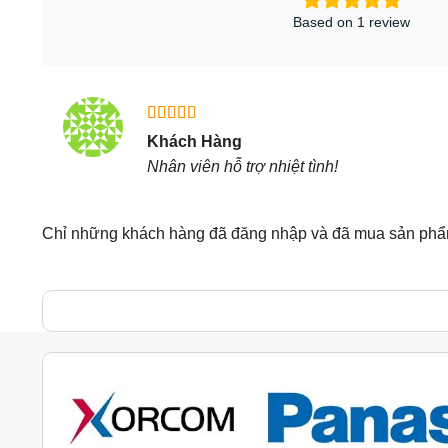
Based on 1 review
Được xếp
Khách Hàng
hạng
5
5
Nhân viên hỗ trợ nhiệt tình!
sao
Chỉ những khách hàng đã đăng nhập và đã mua sản phẩm 