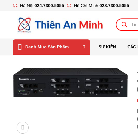
Bỏ
Hà Nội
024.7300.5055
Hồ Chí Minh
028.7300.5055
qua
nội
Tìm
kiếm
dung
sản
phẩm
Danh Mục Sản Phẩm
SỰ KIỆN
CÁC 