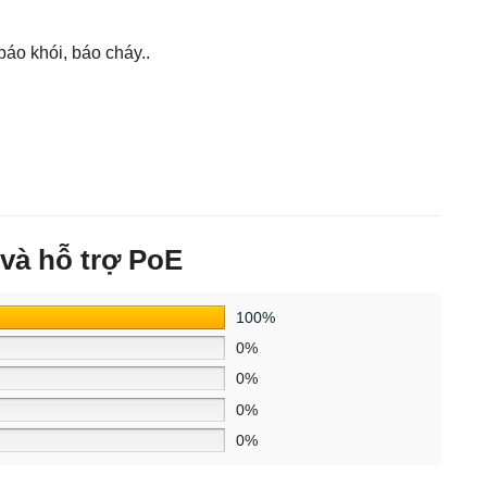
áo khói, báo cháy..
và hỗ trợ PoE
100%
0%
0%
0%
0%