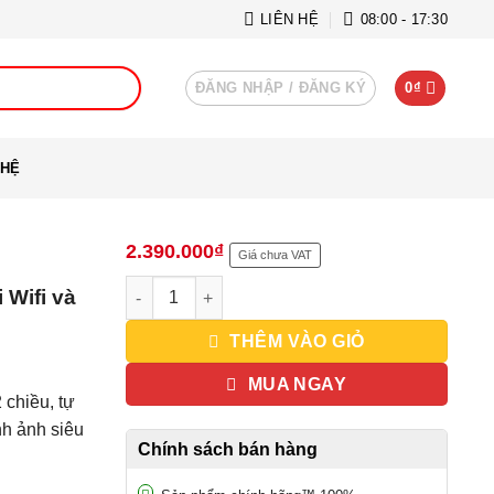
LIÊN HỆ
08:00 - 17:30
ĐĂNG NHẬP / ĐĂNG KÝ
0
₫
 HỆ
2.390.000
₫
Giá chưa VAT
Camera IP Grandstream GXV3615WPHD - Kết nối W
Wifi và
THÊM VÀO GIỎ
MUA NGAY
chiều, tự
h ảnh siêu
Chính sách bán hàng