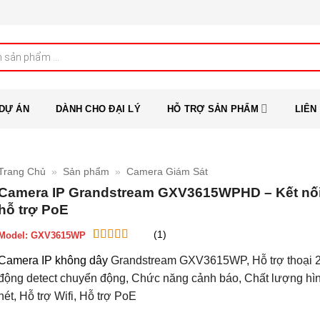
DỰ ÁN
DÀNH CHO ĐẠI LÝ
HỖ TRỢ SẢN PHẨM
LIÊN
Trang Chủ
»
Sản phẩm
»
Camera Giám Sát
Camera IP Grandstream GXV3615WPHD – Kết nối 
hỗ trợ PoE
(1)
Model:
GXV3615WP
5
1
trên 5 dựa
Camera IP không dây
Grandstream GXV3615WP, Hỗ trợ thoại 2 
trên
đánh
giá
động detect chuyển động, Chức năng cảnh báo, Chất lượng hìn
nét, Hỗ trợ Wifi, Hỗ trợ PoE