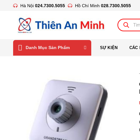
Bỏ
Hà Nội
024.7300.5055
Hồ Chí Minh
028.7300.5055
qua
nội
Tìm
kiếm
dung
sản
phẩm
Danh Mục Sản Phẩm
SỰ KIỆN
CÁC 