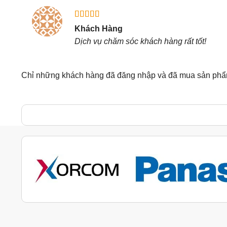
Được xếp
Khách Hàng
hạng
5
5
Dịch vụ chăm sóc khách hàng rất tốt!
sao
Chỉ những khách hàng đã đăng nhập và đã mua sản phẩm 