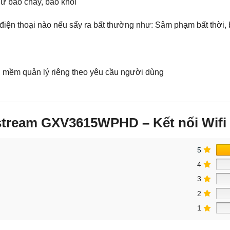
hư báo cháy, báo khói
điện thoại nào nếu sẩy ra bất thường như: Sâm phạm bất thời, b
ần mềm quản lý riêng theo yêu cầu người dùng
tream GXV3615WPHD – Kết nối Wifi 
5
4
3
2
1