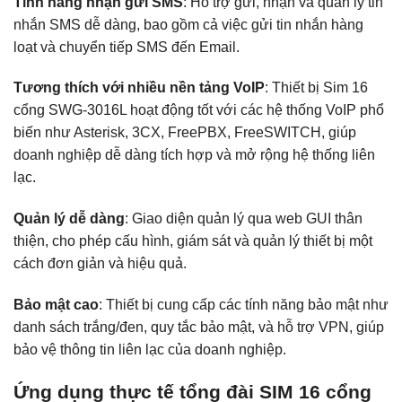
Tính năng nhận gửi SMS
: Hỗ trợ gửi, nhận và quản lý tin
nhắn SMS dễ dàng, bao gồm cả việc gửi tin nhắn hàng
loạt và chuyển tiếp SMS đến Email.
Tương thích với nhiều nền tảng VoIP
: Thiết bị Sim 16
cổng SWG-3016L hoạt động tốt với các hệ thống VoIP phổ
biến như Asterisk, 3CX, FreePBX, FreeSWITCH, giúp
doanh nghiệp dễ dàng tích hợp và mở rộng hệ thống liên
lạc.
Quản lý dễ dàng
: Giao diện quản lý qua web GUI thân
thiện, cho phép cấu hình, giám sát và quản lý thiết bị một
cách đơn giản và hiệu quả.
Bảo mật cao
: Thiết bị cung cấp các tính năng bảo mật như
danh sách trắng/đen, quy tắc bảo mật, và hỗ trợ VPN, giúp
bảo vệ thông tin liên lạc của doanh nghiệp.
Ứng dụng thực tế tổng đài SIM 16 cổng