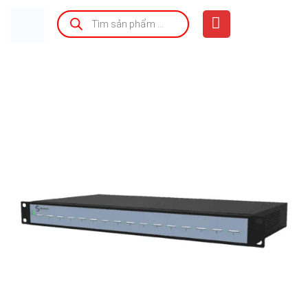
Bỏ
Tìm
kiếm
qua
sản
phẩm
nội
dung