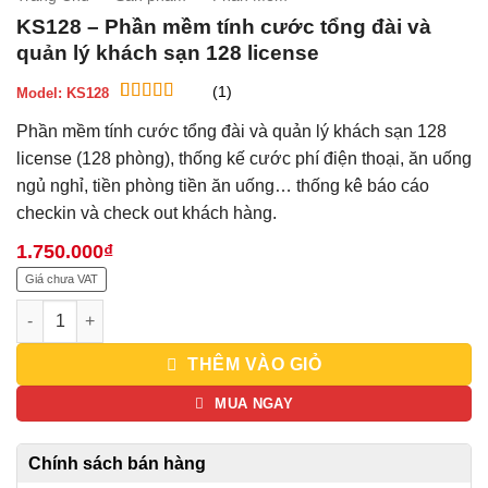
KS128 – Phần mềm tính cước tổng đài và
quản lý khách sạn 128 license
(1)
Model:
KS128
5
1
trên 5 dựa
Phần mềm tính cước tổng đài và quản lý khách sạn 128
trên
đánh
giá
license (128 phòng), thống kế cước phí điện thoại, ăn uống
ngủ nghỉ, tiền phòng tiền ăn uống… thống kê báo cáo
checkin và check out khách hàng.
1.750.000
₫
Giá chưa VAT
KS128 - Phần mềm tính cước tổng đài và quản lý khách sạn 12
THÊM VÀO GIỎ
MUA NGAY
Chính sách bán hàng