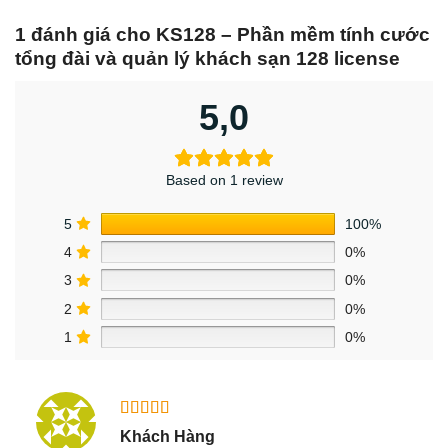
1 đánh giá cho
KS128 – Phần mềm tính cước
tổng đài và quản lý khách sạn 128 license
5,0
Based on 1 review
5
100%
4
0%
3
0%
2
0%
1
0%
Được xếp
Khách Hàng
hạng
5
5