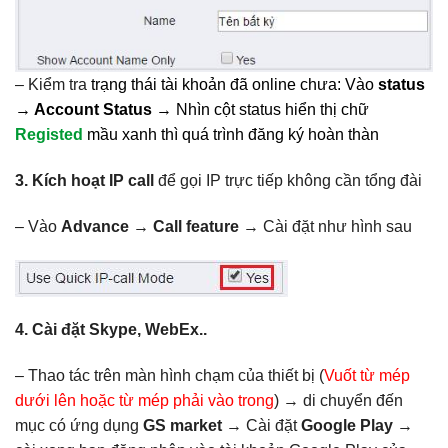
– Kiểm tra
trạng thái tài khoản đã online chưa: Vào
status
→ Account Status
→ Nhìn cột status hiển thị chữ
Registed
mầu xanh thì quá trình đăng ký hoàn thàn
3. Kích hoạt IP call
để gọi IP trực tiếp không cần tổng đài
– Vào
Advance → Call feature
→ Cài đặt như hình sau
4. Cài đặt Skype, WebEx..
– Thao tác trên màn hình chạm của thiết bị (
Vuốt từ mép
dưới lên hoặc từ mép phải vào trong
) → di chuyển đến
mục có ứng dụng
GS market
→ Cài đặt
Google Play
→