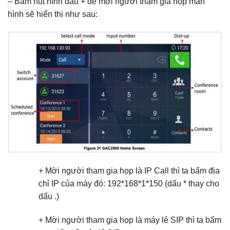
– Bấm nút hình dấu + để mời người tham gia họp màn
hình sẽ hiển thị như sau:
+ Mời người tham gia họp là IP Call thì ta bấm địa
chỉ IP của máy đó: 192*168*1*150 (dấu * thay cho
dấu .)
+ Mời người tham gia họp là máy lẻ SIP thì ta bấm