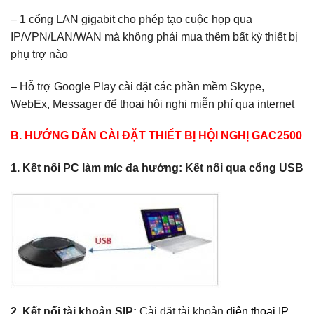
– 1 cổng LAN gigabit cho phép tạo cuộc họp qua
IP/VPN/LAN/WAN mà không phải mua thêm bất kỳ thiết bị
phụ trợ nào
– Hỗ trợ Google Play cài đặt các phần mềm Skype,
WebEx, Messager để thoại hội nghị miễn phí qua internet
B. HƯỚNG DẪN CÀI ĐẶT THIẾT BỊ HỘI NGHỊ GAC2500
1. Kết nối PC làm míc đa hướng: Kết nối qua cổng USB
2. Kết nối tài khoản SIP:
Cài đặt tài khoản
điện thoại IP