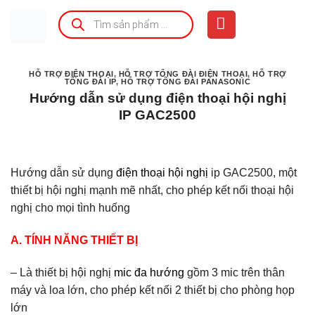
Bỏ
Tìm
kiếm
qua
sản
phẩm
nội
dung
HỖ TRỢ ĐIỆN THOẠI
,
HỖ TRỢ TỔNG ĐÀI ĐIỆN THOẠI
,
HỖ TRỢ
TỔNG ĐÀI IP
,
HỖ TRỢ TỔNG ĐÀI PANASONIC
Hướng dẫn sử dụng điện thoại hội nghị
IP GAC2500
Hướng dẫn sử dụng
điện thoại hội nghị
ip GAC2500, một
thiết bị hội nghị mạnh mẽ nhất, cho phép kết nối thoại hội
nghị cho mọi tình huống
A. TÍNH NĂNG THIẾT BỊ
– Là thiết bị hội nghị
mic đa hướng
gồm 3 mic trên thân
máy và loa lớn, cho phép kết nối 2 thiết bị cho phòng họp
lớn