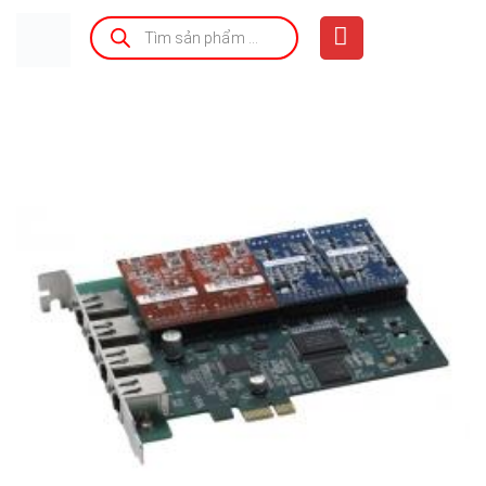
Bỏ
Tìm
kiếm
qua
sản
phẩm
nội
dung