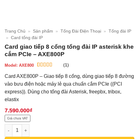
Trang Chủ
»
Sản phẩm
»
Tổng Đài Điện Thoại
»
Tổng đài IP
»
Card tổng đài IP
Card giao tiếp 8 cổng tổng đài IP asterisk khe
cắm PCIe – AXE800P
(1)
Model:
AXE800
5
1
trên 5 dựa
Card AXE800P – Giao tiếp 8 cổng, dùng giao tiếp 8 đường
trên
đánh
giá
vào bưu điện hoặc máy lẻ qua chuẩn cắm PCIe ((PCI
express)). Dùng cho tổng đài Asterisk, freepbx, tribox,
elastix
7.590.000
₫
Giá chưa VAT
Card giao tiếp 8 cổng tổng đài IP asterisk khe cắm PCIe - AXE