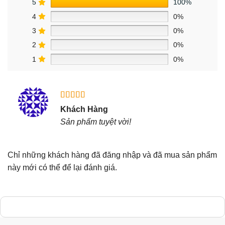
5
100%
4
0%
3
0%
2
0%
1
0%
Được xếp
Khách Hàng
hạng
5
5
Sản phẩm tuyệt vời!
sao
Chỉ những khách hàng đã đăng nhập và đã mua sản phẩm
này mới có thể để lại đánh giá.