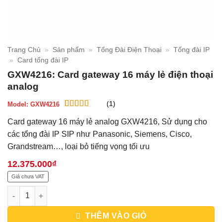
Trang Chủ
»
Sản phẩm
»
Tổng Đài Điện Thoại
»
Tổng đài IP
»
Card tổng đài IP
GXW4216: Card gateway 16 máy lẻ điện thoại
analog
(1)
Model:
GXW4216
5
1
trên 5 dựa
Card gateway 16 máy lẻ analog GXW4216, Sử dụng cho
trên
đánh
giá
các tổng đài IP SIP như Panasonic, Siemens, Cisco,
Grandstream…, loại bỏ tiếng vọng tối ưu
12.375.000
₫
Giá chưa VAT
GXW4216: Card gateway 16 máy lẻ điện thoại analog số lượng
THÊM VÀO GIỎ