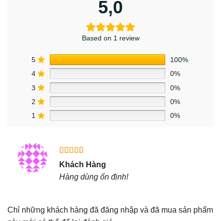
5,0
Based on 1 review
5
100%
4
0%
3
0%
2
0%
1
0%
Được xếp
Khách Hàng
hạng
5
5
Hàng dùng ổn định!
sao
Chỉ những khách hàng đã đăng nhập và đã mua sản phẩm